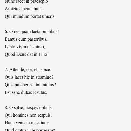
Nunc iacet in praesepio
Amictus incunabulis,
Qui mundum portat umeris.
6. O res quam laeta omnibus!
Eamus cum pastoribus,
Laeto visamus animo,
Quod Deus dat in Filio!
7. Attende, cor, et aspice:
Quis iacet hic in stramine?
Quis pulcher est infantulus?
Est sane dulcis Iesulus.
8. O salve, hospes nobilis,
Qui homines non respuis,
Hanc venis in miseriam:
Quid gratus Tibi porrigam?