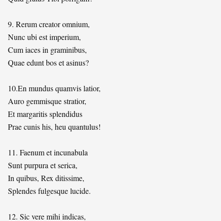
9. Rerum creator omnium,
Nunc ubi est imperium,
Cum iaces in graminibus,
Quae edunt bos et asinus?
10.En mundus quamvis latior,
Auro gemmisque stratior,
Et margaritis splendidus
Prae cunis his, heu quantulus!
11. Faenum et incunabula
Sunt purpura et serica,
In quibus, Rex ditissime,
Splendes fulgesque lucide.
12. Sic vere mihi indicas,