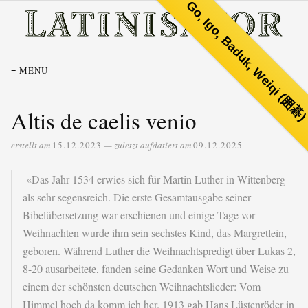
Go, Igo, Baduk, Weiqi (囲碁
≡ MENU
Altis de caelis venio
erstellt am
15.12.2023
— zuletzt aufdatiert am
09.12.2025
«Das Jahr 1534 erwies sich für Martin Luther in Wittenberg
als sehr segensreich. Die erste Gesamtausgabe seiner
Bibelübersetzung war erschienen und einige Tage vor
Weihnachten wurde ihm sein sechstes Kind, das Margretlein,
geboren. Während Luther die Weihnachtspredigt über Lukas 2,
8-20 ausarbeitete, fanden seine Gedanken Wort und Weise zu
einem der schönsten deutschen Weihnachtslieder: Vom
Himmel hoch da komm ich her. 1913 gab Hans Lüstenröder in