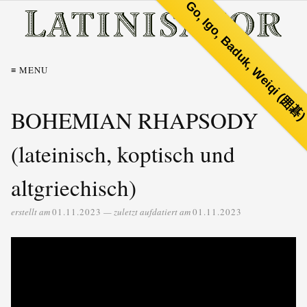
Go, Igo, Baduk, Weiqi (囲碁
≡ MENU
BOHEMIAN RHAPSODY
(lateinisch, koptisch und
altgriechisch)
erstellt am
01.11.2023
— zuletzt aufdatiert am
01.11.2023