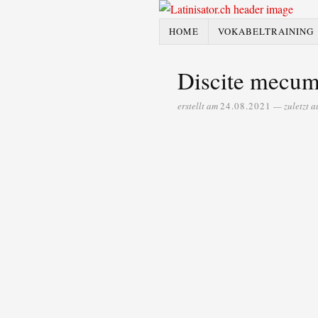
HOME
VOKABELTRAINING
Discite mecum
erstellt am
24.08.2021
— zuletzt a