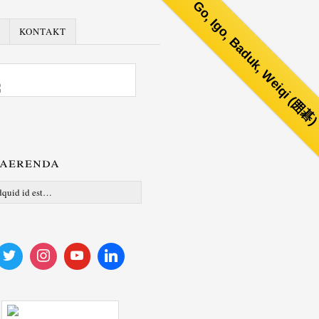
Go, Igo, Baduk, Weiqi (囲碁
KONTAKT
aerenda