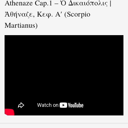
Athenaze Cap.1 – Ὁ Δικαιόπολις |
Ἀθήναζε, Κεφ. Αʹ (Scorpio
Martianus)