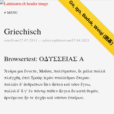
Go, Igo, Baduk, Weiqi (囲碁
≡ MENU
Griechisch
erstellt am
27.07.2011
— zuletzt aufdatiert am
07.04.2021
Browsertest: ΟΔΥΣΣΕΙΑΣ Α
Ἄνδρα μοι ἔννεπε, Μοῦσα, πολύτροπον, ὃς μάλα πολλὰ
πλάγχθη, ἐπεὶ Τροίης ἱερὸν πτολίεθρον ἔπερσε·
πολλῶν δ’ ἀνθρώπων ἴδεν ἄστεα καὶ νόον ἔγνω,
πολλὰ δ’ ὅ γ’ ἐν πόντῳ πάθεν ἄλγεα ὃν κατὰ θυμόν,
ἀρνύμενος ἥν τε ψυχὴν καὶ νόστον ἑταίρων.