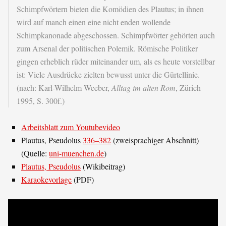
Schimpfwörtern bieten die Komödien des Plautus; in ihnen
wird auf manch einen eine nicht enden wollende
Schimpkanonade abgeschossen. Schimpfwörter gehörten auch
zum Arsenal der politischen Polemik. Römische Politiker
gingen erheblich rüder miteinander um, als es heute vorstellbar
ist: Viele Ausdrücke zielten bewusst unter die Gürtellinie.
(nach: Karl-Wilhelm Weeber,
Alltag im alten Rom
, Zürich
1995, S. 300f.)
Arbeitsblatt zum Youtubevideo
Plautus, Pseudolus
336–382
(zweisprachiger Abschnitt)
(Quelle:
uni-muenchen.de
)
Plautus, Pseudolus
(Wikibeitrag)
Karaokevorlage
(PDF)