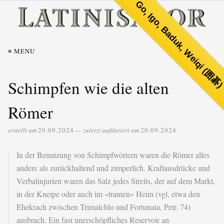
Go, Igo, Baduk, Weiqi (囲碁
≡ MENU
Schimpfen wie die alten
Römer
erstellt am
20.09.2024
— zuletzt aufdatiert am
20.09.2024
In der Benutzung von Schimpfwörtern waren die Römer alles
andere als zurückhaltend und zimperlich. Kraftausdrücke und
Verbalinjurien waren das Salz jedes Streits, der auf dem Markt,
in der Kneipe oder auch im «trauten» Heim (vgl, etwa den
Ehekrach zwischen Trimalchlo und Fortunata, Petr. 74)
ausbrach. Ein fast unerschöpfliches Reservoir an