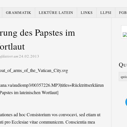
GRAMMATIK
LEKTÜRE LATEIN
LINKS
LLPSI
FGB
ärung des Papstes im
ortlaut
ufdatiert am
24.02.2013
Qu
icana.va/audiomp3/00357226.MP3|titles=Rücktrittserklärun
Papstes im lateinischen Wortlaut]
ationes ad hoc Consistorium vos convocavi, sed etiam ut
i pro Ecclesiae vitae communicem. Conscientia mea