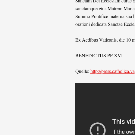
Sanctam Dei Ecclesiam curae Su
sanctamque eius Matrem Mariam
Summo Pontifice materna sua bon
orationi dedicata Sanctae Eccles
Ex Aedibus Vaticanis, die 10 
BENEDICTUS PP XVI
Quelle:
http://press.catholica.va