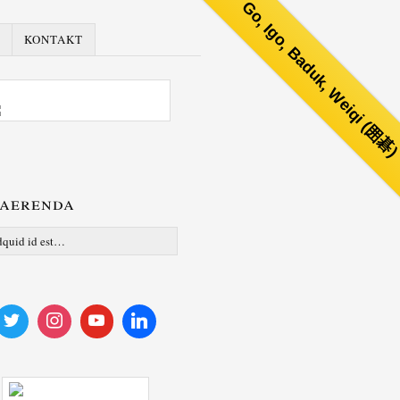
Go, Igo, Baduk, Weiqi (囲碁
KONTAKT
aerenda