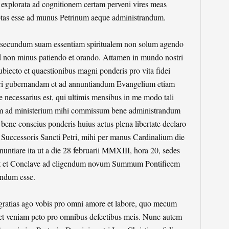
explorata ad cognitionem certam perveni vires meas
ptas esse ad munus Petrinum aeque administrandum.
secundum suam essentiam spiritualem non solum agendo
d non minus patiendo et orando. Attamen in mundo nostri
ubiecto et quaestionibus magni ponderis pro vita fidei
tri gubernandam et ad annuntiandum Evangelium etiam
 necessarius est, qui ultimis mensibus in me modo tali
am ad ministerium mihi commissum bene administrandum
ene conscius ponderis huius actus plena libertate declaro
Successoris Sancti Petri, mihi per manus Cardinalium die
tiare ita ut a die 28 februarii MMXIII, hora 20, sedes
cet et Conclave ad eligendum novum Summum Pontificem
andum esse.
e gratias ago vobis pro omni amore et labore, quo mecum
s et veniam peto pro omnibus defectibus meis. Nunc autem