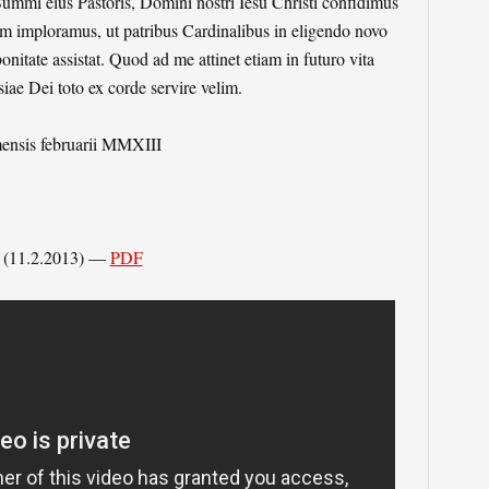
mmi eius Pastoris, Domini nostri Iesu Christi confidimus
 imploramus, ut patribus Cardinalibus in eligendo novo
itate assistat. Quod ad me attinet etiam in futuro vita
iae Dei toto ex corde servire velim.
mensis februarii MMXIII
(11.2.2013) —
PDF