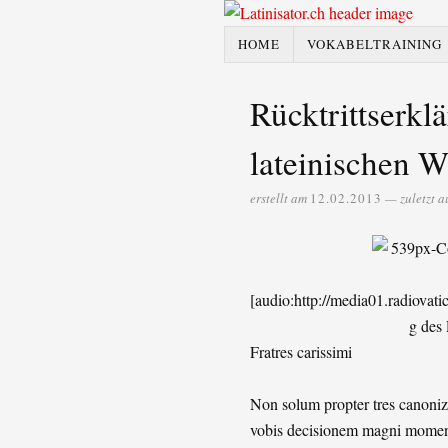
HOME
VOKABELTRAINING
Rücktrittserkl
lateinischen W
erstellt am
12.02.2013
— zuletzt a
[audio:http://media01.radiovat
g des 
Fratres carissimi
Non solum propter tres canoniz
vobis decisionem magni moment