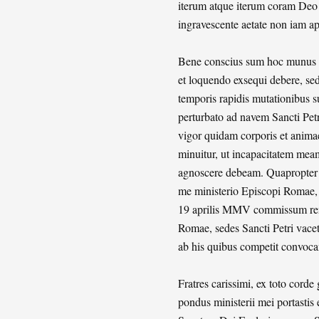
iterum atque iterum coram Deo 
ingravescente aetate non iam a
Bene conscius sum hoc munus 
et loquendo exsequi debere, se
temporis rapidis mutationibus s
perturbato ad navem Sancti Pe
vigor quidam corporis et animae
minuitur, ut incapacitatem me
agnoscere debeam. Quapropter b
me ministerio Episcopi Romae, 
19 aprilis MMV commissum renun
Romae, sedes Sancti Petri va
ab his quibus competit convoc
Fratres carissimi, ex toto cord
pondus ministerii mei portasti