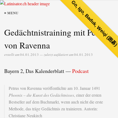
Go, Igo, Baduk, Weiqi (囲碁
≡ MENU
Gedächtnistraining mit Petrus
von Ravenna
erstellt am
04.01.2013
— zuletzt aufdatiert am
04.01.2013
Bayern 2, Das Kalenderblatt —
Podcast
Petrus von Ravenna veröffentlichte am 10. Januar 1491
Phoenix – die Kunst des Gedächtnisses
, einer der ersten
Bestseller auf dem Buchmarkt, wenn auch nicht die erste
Methode, das träge Gedächtnis zu trainieren. Autorin:
Christiane Neukirch