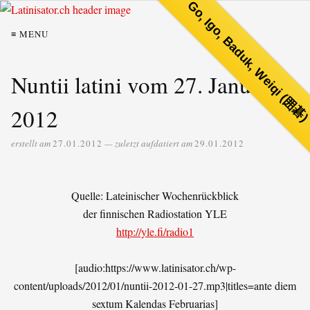
Go, Igo, Baduk, Weiqi (囲碁
≡ MENU
Nuntii latini vom 27. Januar
2012
erstellt am
27.01.2012
— zuletzt aufdatiert am
29.01.2012
Quelle: Lateinischer Wochenrückblick
der finnischen Radiostation YLE
http://yle.fi/radio1
[audio:https://www.latinisator.ch/wp-
content/uploads/2012/01/nuntii-2012-01-27.mp3|titles=ante diem
sextum Kalendas Februarias]