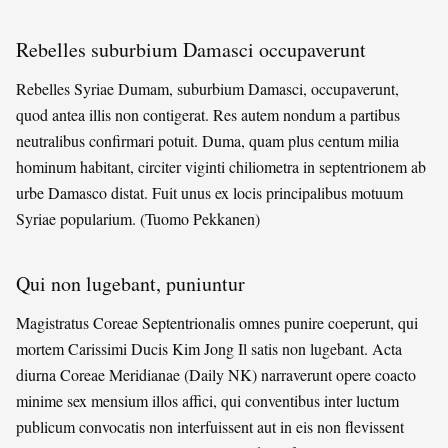
Rebelles suburbium Damasci occupaverunt
Rebelles Syriae Dumam, suburbium Damasci, occupaverunt,
quod antea illis non contigerat. Res autem nondum a partibus
neutralibus confirmari potuit. Duma, quam plus centum milia
hominum habitant, circiter viginti chiliometra in septentrionem ab
urbe Damasco distat. Fuit unus ex locis principalibus motuum
Syriae popularium. (Tuomo Pekkanen)
Qui non lugebant, puniuntur
Magistratus Coreae Septentrionalis omnes punire coeperunt, qui
mortem Carissimi Ducis Kim Jong Il satis non lugebant. Acta
diurna Coreae Meridianae (Daily NK) narraverunt opere coacto
minime sex mensium illos affici, qui conventibus inter luctum
publicum convocatis non interfuissent aut in eis non flevissent