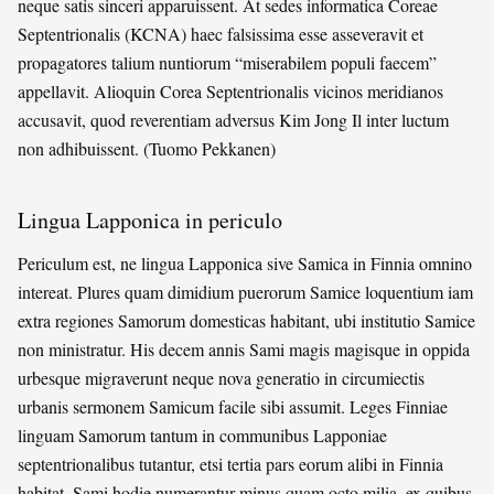
neque satis sinceri apparuissent. At sedes informatica Coreae
Septentrionalis (KCNA) haec falsissima esse asseveravit et
propagatores talium nuntiorum “miserabilem populi faecem”
appellavit. Alioquin Corea Septentrionalis vicinos meridianos
accusavit, quod reverentiam adversus Kim Jong Il inter luctum
non adhibuissent. (Tuomo Pekkanen)
Lingua Lapponica in periculo
Periculum est, ne lingua Lapponica sive Samica in Finnia omnino
intereat. Plures quam dimidium puerorum Samice loquentium iam
extra regiones Samorum domesticas habitant, ubi institutio Samice
non ministratur. His decem annis Sami magis magisque in oppida
urbesque migraverunt neque nova generatio in circumiectis
urbanis sermonem Samicum facile sibi assumit. Leges Finniae
linguam Samorum tantum in communibus Lapponiae
septentrionalibus tutantur, etsi tertia pars eorum alibi in Finnia
habitat. Sami hodie numerantur minus quam octo milia, ex quibus