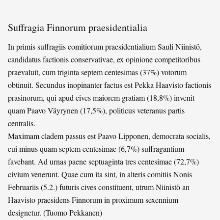
Suffragia Finnorum praesidentialia
In primis suffragiis comitiorum praesidentialium Sauli Niinistö,
candidatus factionis conservativae, ex opinione competitoribus
praevaluit, cum triginta septem centesimas (37%) votorum
obtinuit. Secundus inopinanter factus est Pekka Haavisto factionis
prasinorum, qui apud cives maiorem gratiam (18,8%) invenit
quam Paavo Väyrynen (17,5%), politicus veteranus partis
centralis.
Maximam cladem passus est Paavo Lipponen, democrata socialis,
cui minus quam septem centesimae (6,7%) suffragantium
favebant. Ad urnas paene septuaginta tres centesimae (72,7%)
civium venerunt. Quae cum ita sint, in alteris comitiis Nonis
Februariis (5.2.) futuris cives constituent, utrum Niinistö an
Haavisto praesidens Finnorum in proximum sexennium
designetur. (Tuomo Pekkanen)