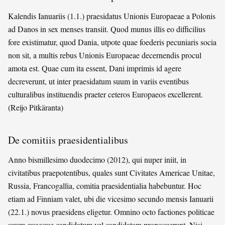
Kalendis Ianuariis (1.1.) praesidatus Unionis Europaeae a Polonis
ad Danos in sex menses transiit. Quod munus illis eo difficilius
fore existimatur, quod Dania, utpote quae foederis pecuniaris socia
non sit, a multis rebus Unionis Europaeae decernendis procul
amota est. Quae cum ita essent, Dani imprimis id agere
decreverunt, ut inter praesidatum suum in variis eventibus
culturalibus instituendis praeter ceteros Europaeos excellerent.
(Reijo Pitkäranta)
De comitiis praesidentialibus
Anno bismillesimo duodecimo (2012), qui nuper iniit, in
civitatibus praepotentibus, quales sunt Civitates Americae Unitae,
Russia, Francogallia, comitia praesidentialia habebuntur. Hoc
etiam ad Finniam valet, ubi die vicesimo secundo mensis Ianuarii
(22.1.) novus praesidens eligetur. Omnino octo factiones politicae
suum quaeque candidatum vel candidatam proposuerunt. Nisi