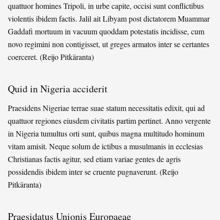
quattuor homines Tripoli, in urbe capite, occisi sunt conflictibus
violentis ibidem factis. Jalil ait Libyam post dictatorem Muammar
Gaddafi mortuum in vacuum quoddam potestatis incidisse, cum
novo regimini non contigisset, ut greges armatos inter se certantes
coerceret. (Reijo Pitkäranta)
Quid in Nigeria acciderit
Praesidens Nigeriae terrae suae statum necessitatis edixit, qui ad
quattuor regiones eiusdem civitatis partim pertinet. Anno vergente
in Nigeria tumultus orti sunt, quibus magna multitudo hominum
vitam amisit. Neque solum de ictibus a musulmanis in ecclesias
Christianas factis agitur, sed etiam variae gentes de agris
possidendis ibidem inter se cruente pugnaverunt. (Reijo
Pitkäranta)
Praesidatus Unionis Europaeae