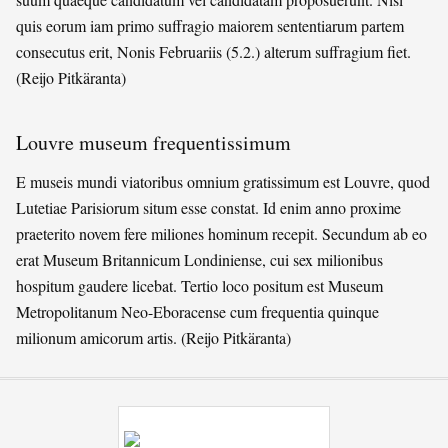
quis eorum iam primo suffragio maiorem sententiarum partem
consecutus erit, Nonis Februariis (5.2.) alterum suffragium fiet.
(Reijo Pitkäranta)
Louvre museum frequentissimum
E museis mundi viatoribus omnium gratissimum est Louvre, quod
Lutetiae Parisiorum situm esse constat. Id enim anno proxime
praeterito novem fere miliones hominum recepit. Secundum ab eo
erat Museum Britannicum Londiniense, cui sex milionibus
hospitum gaudere licebat. Tertio loco positum est Museum
Metropolitanum Neo-Eboracense cum frequentia quinque
milionum amicorum artis. (Reijo Pitkäranta)