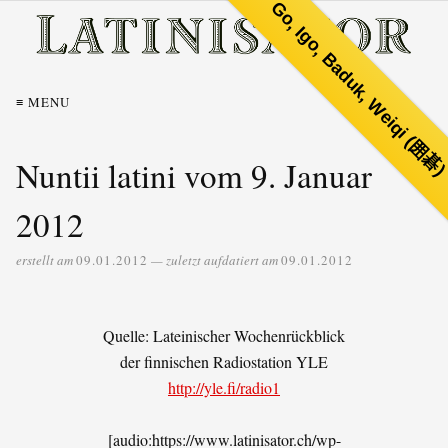
Go, Igo, Baduk, Weiqi (囲碁
≡ MENU
Nuntii latini vom 9. Januar
2012
erstellt am
09.01.2012
— zuletzt aufdatiert am
09.01.2012
Quelle: Lateinischer Wochenrückblick
der finnischen Radiostation YLE
http://yle.fi/radio1
[audio:https://www.latinisator.ch/wp-