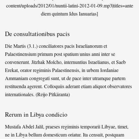
content/uploads/2012/01/nuntii-latini-2012-01-09.mp3|titles=ante
diem quintum Idus Ianuarias]
De consultationibus pacis
Die Martis (3.1.) conciliatores pacis Israelianorum et
Palaestinensium primum post spatium unius anni inter se
convenerunt. Jitzhak Molcho, internuntius Israelianus, et Saeb
Erekat, orator regiminis Palaestinensis, in urbem Iordaniae
Ammaniam congregati sunt, ut de pace inter utramque partem
restituenda agerent. Colloquiis aderant etiam aliquot observatores
internationales. (Reijo Pitkäranta)
Rerum in Libya condicio
Mustafa Abdel Jalil, praeses regiminis temporarii Libyae, timet,
ne in Libya bellum domesticum oriatur. Ita censuit, postquam