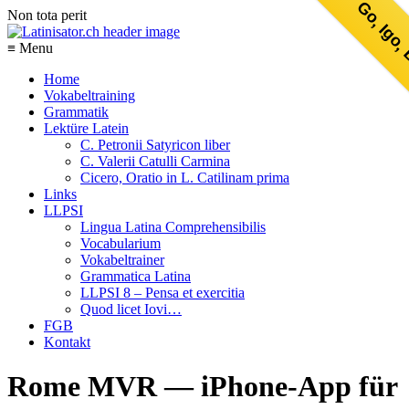
Go, Igo,
Non tota perit
≡ Menu
Home
Vokabeltraining
Grammatik
Lektüre Latein
C. Petronii Satyricon liber
C. Valerii Catulli Carmina
Cicero, Oratio in L. Catilinam prima
Links
LLPSI
Lingua Latina Comprehensibilis
Vocabularium
Vokabeltrainer
Grammatica Latina
LLPSI 8 – Pensa et exercitia
Quod licet Iovi…
FGB
Kontakt
Rome MVR — iPhone-App für