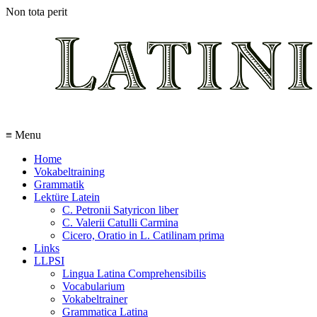
Non tota perit
≡ Menu
Home
Vokabeltraining
Grammatik
Lektüre Latein
C. Petronii Satyricon liber
C. Valerii Catulli Carmina
Cicero, Oratio in L. Catilinam prima
Links
LLPSI
Lingua Latina Comprehensibilis
Vocabularium
Vokabeltrainer
Grammatica Latina