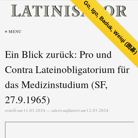
Go, Igo, Baduk, Weiqi (囲碁
≡ MENU
Ein Blick zurück: Pro und
Contra Lateinobligatorium für
das Medizinstudium (SF,
27.9.1965)
erstellt am
11.03.2024
— zuletzt aufdatiert am
12.03.2024