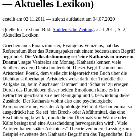
— Aktuelles Lexikon)
erstellt am
02.11.2011
— zuletzt aufdatiert am
04.07.2020
Quelle für Text und Bild:
Süddeutsche Zeitung
, 2.11.2011, S. 2,
Aktuelles Lexikon
Griechenlands Finanzminister, Evangelos Venizelos, hat das
Referendum über das Rettungspaket mit einem bedeutsamen Begriff
begründet:
Die Volksabstimmung sei ‘eine Katharsis in unserem
Drama’
, sagte Venizelos am Montag. Katharsis kennen viele
Schüler aus dem Deutschunterricht. Dieser Begriff stammt aus
Aristoteles’ Poetik, dem vielleicht folgenreichsten Buch über die
Dichtkunst überhaupt. Aristoteles weist darin der Tragödie die
Aufgabe zu, beim Zuschauer ‘Jammer’ und ‘Schauer’ zu erregen.
Durch das Durchleben dieser beiden Emotionen käme es im
Betrachter gleichsam zu einer Reinigung und Überwindung dieser
Zustände. Der Katharsis wohnt also eine psychologische
Komponente inne, was der Altphilologe Hellmut Flashar einmal so
ausgedrückt hat: Sie sei ‘ein Brech- oder Abführmittel, das eine
Erschütterung bewirkt, durch die ein Übermaß von Wärme oder
Kälte besiegt und eine Ausscheidung hervorgerufen wird’. Viele
Autoren haben später Aristoteles” Theorie verändert: Lessing zum
Beispiel erweiterte den Katharsis-Begriff um das Tugendhafte: Die